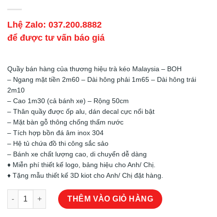
Lhệ Zalo: 037.200.8882
để được tư vấn báo giá
Quầy bán hàng của thương hiệu trà kéo Malaysia – BOH
– Ngang mặt tiền 2m60 – Dài hông phải 1m65 – Dài hông trái
2m10
– Cao 1m30 (cả bánh xe) – Rộng 50cm
– Thân quầy được ốp alu, dán decal cực nổi bật
– Mặt bàn gỗ thông chống thấm nước
– Tích hợp bồn đá âm inox 304
– Hệ tủ chứa đồ thi công sắc sảo
– Bánh xe chất lượng cao, di chuyển dễ dàng
♦️ Miễn phí thiết kế logo, bảng hiệu cho Anh/ Chị.
♦️ Tặng mẫu thiết kế 3D kiot cho Anh/ Chị đặt hàng.
Quầy Bán Hàng – Mẫu 07 số lượng
THÊM VÀO GIỎ HÀNG