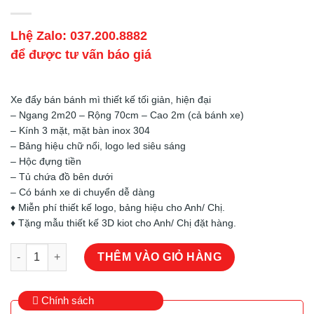
Lhệ Zalo: 037.200.8882
để được tư vấn báo giá
Xe đẩy bán bánh mì thiết kế tối giản, hiện đại
– Ngang 2m20 – Rộng 70cm – Cao 2m (cả bánh xe)
– Kính 3 mặt, mặt bàn inox 304
– Bảng hiệu chữ nổi, logo led siêu sáng
– Hộc đựng tiền
– Tủ chứa đồ bên dưới
– Có bánh xe di chuyển dễ dàng
♦️ Miễn phí thiết kế logo, bảng hiệu cho Anh/ Chị.
♦️ Tặng mẫu thiết kế 3D kiot cho Anh/ Chị đặt hàng.
Xe Đẩy Bán Bánh Mì – Mẫu 42 số lượng
THÊM VÀO GIỎ HÀNG
Chính sách