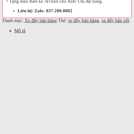
+ Tặng mẫu thiết kế 3D kiot cho Anh/ Chị đặt hàng.
Liên hệ/ Zalo: 037.200.8882
Danh mục:
Xe đẩy bán hàng
Thẻ:
xe đẩy bán hàng
,
xe đẩy bán xôi
Mô tả