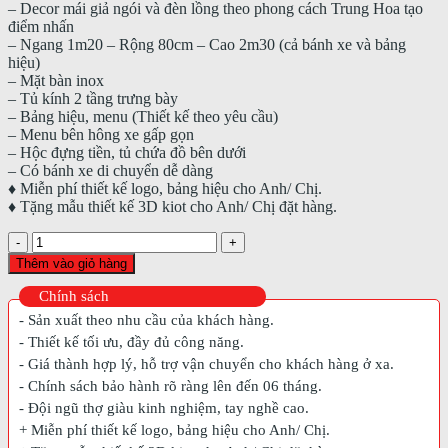
– Decor mái giả ngói và đèn lồng theo phong cách Trung Hoa tạo
điểm nhấn
– Ngang 1m20 – Rộng 80cm – Cao 2m30 (cả bánh xe và bảng
hiệu)
– Mặt bàn inox
– Tủ kính 2 tầng trưng bày
– Bảng hiệu, menu (Thiết kế theo yêu cầu)
– Menu bên hông xe gấp gọn
– Hộc đựng tiền, tủ chứa đồ bên dưới
– Có bánh xe di chuyển dễ dàng
♦️ Miễn phí thiết kế logo, bảng hiệu cho Anh/ Chị.
♦️ Tặng mẫu thiết kế 3D kiot cho Anh/ Chị đặt hàng.
Xe
Đẩy
Thêm vào giỏ hàng
Bán
Xôi
Chính sách
-
- Sản xuất theo nhu cầu của khách hàng.
Mẫu
- Thiết kế tối ưu, đầy đủ công năng.
62
- Giá thành hợp lý, hỗ trợ vận chuyển cho khách hàng ở xa.
số
lượng
- Chính sách bảo hành rõ ràng lên đến 06 tháng.
- Đội ngũ thợ giàu kinh nghiệm, tay nghề cao.
+ Miễn phí thiết kế logo, bảng hiệu cho Anh/ Chị.