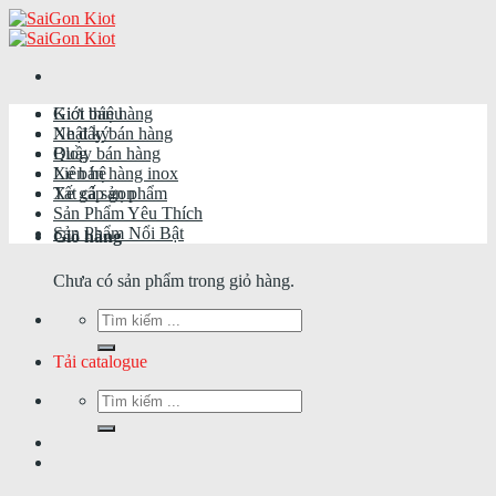
Skip
to
content
Giới thiệu
Kiot bán hàng
Nhật ký
Xe đẩy bán hàng
Blog
Quầy bán hàng
Liên hệ
Xe bán hàng inox
Tất cả sản phẩm
Xe gấp gọn
Sản Phẩm Yêu Thích
Sản Phẩm Nổi Bật
Giỏ hàng
Chưa có sản phẩm trong giỏ hàng.
Tìm
kiếm:
Tải catalogue
Tìm
kiếm: