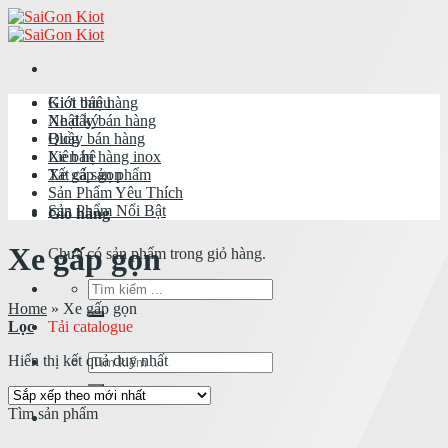
Skip
to
content
Giới thiệu
Kiot bán hàng
Nhật ký
Xe đẩy bán hàng
Blog
Quầy bán hàng
Liên hệ
Xe bán hàng inox
Tất cả sản phẩm
Xe gấp gọn
Sản Phẩm Yêu Thích
Sản Phẩm Nổi Bật
Giỏ hàng
Xe gấp gọn
Chưa có sản phẩm trong giỏ hàng.
Tìm
kiếm:
Home
»
Xe gấp gọn
Tải catalogue
Lọc
Tìm
Hiển thị kết quả duy nhất
kiếm:
Tìm sản phẩm