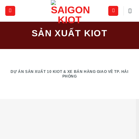
Skip
to
content
SẢN XUẤT KIOT
DỰ ÁN SẢN XUẤT 10 KIOT & XE BÁN HÀNG GIAO VỀ TP. HẢI
PHÒNG