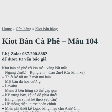
Home
»
Cửa hàng
»
Kiot bán hàng
Kiot Bán Cà Phê – Mẫu 104
Lhệ Zalo: 037.200.8882
để được tư vấn báo giá
Kiot bán cà phê cỡ lớn màu vàng bắt mắt
– Ngang 2m82 – Rộng 2m – Cao 2m4 (Cả bánh xe)
– Thiết kế tối ưu 3 mặt mở bán
– Mặt bàn đá hoa cương
– Lavabo
– Menu 2 bên hông có thể gấp gọn
– Kệ trưng bày, kệ để đồ phía dưới
– Bảng hiệu (thiết kế theo yêu cầu)
– Hệ thống điện, nước hoàn chỉnh
♦️ Miễn phí thiết kế logo, bảng hiệu cho Anh/ Chị.