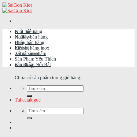
Skip
to
content
Giới thiệu
Kiot bán hàng
Nhật ký
Xe đẩy bán hàng
Blog
Quầy bán hàng
Liên hệ
Xe bán hàng inox
Tất cả sản phẩm
Xe gấp gọn
Sản Phẩm Yêu Thích
Sản Phẩm Nổi Bật
Giỏ hàng
Chưa có sản phẩm trong giỏ hàng.
Tìm
kiếm:
Tải catalogue
Tìm
kiếm: