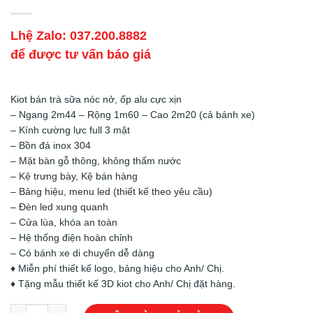
Lhệ Zalo: 037.200.8882
để được tư vấn báo giá
Kiot bán trà sữa nóc nở, ốp alu cực xịn
– Ngang 2m44 – Rộng 1m60 – Cao 2m20 (cả bánh xe)
– Kính cường lực full 3 mặt
– Bồn đá inox 304
– Mặt bàn gỗ thông, không thấm nước
– Kệ trưng bày, Kệ bán hàng
– Bảng hiệu, menu led (thiết kế theo yêu cầu)
– Đèn led xung quanh
– Cửa lùa, khóa an toàn
– Hệ thống điện hoàn chỉnh
– Có bánh xe di chuyển dễ dàng
♦️ Miễn phí thiết kế logo, bảng hiệu cho Anh/ Chị.
♦️ Tặng mẫu thiết kế 3D kiot cho Anh/ Chị đặt hàng.
Kiot Trà Sữa – Mẫu 70 số lượng