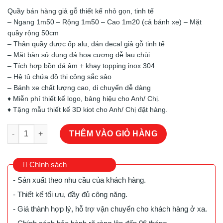
Quầy bán hàng giả gỗ thiết kế nhỏ gọn, tinh tế
– Ngang 1m50 – Rộng 1m50 – Cao 1m20 (cả bánh xe) – Mặt
quầy rộng 50cm
– Thân quầy được ốp alu, dán decal giả gỗ tinh tế
– Mặt bàn sử dụng đá hoa cương dễ lau chùi
– Tích hợp bồn đá âm + khay topping inox 304
– Hệ tủ chứa đồ thi công sắc sảo
– Bánh xe chất lượng cao, di chuyển dễ dàng
♦️ Miễn phí thiết kế logo, bảng hiệu cho Anh/ Chị.
♦️ Tặng mẫu thiết kế 3D kiot cho Anh/ Chị đặt hàng.
Quầy Bán Hàng – Mẫu 08 số lượng
THÊM VÀO GIỎ HÀNG
Chính sách
- Sản xuất theo nhu cầu của khách hàng.
- Thiết kế tối ưu, đầy đủ công năng.
- Giá thành hợp lý, hỗ trợ vận chuyển cho khách hàng ở xa.