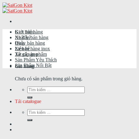
Skip
to
content
Giới thiệu
Kiot bán hàng
Nhật ký
Xe đẩy bán hàng
Blog
Quầy bán hàng
Liên hệ
Xe bán hàng inox
Tất cả sản phẩm
Xe gấp gọn
Sản Phẩm Yêu Thích
Sản Phẩm Nổi Bật
Giỏ hàng
Chưa có sản phẩm trong giỏ hàng.
Tìm
kiếm:
Tải catalogue
Tìm
kiếm: