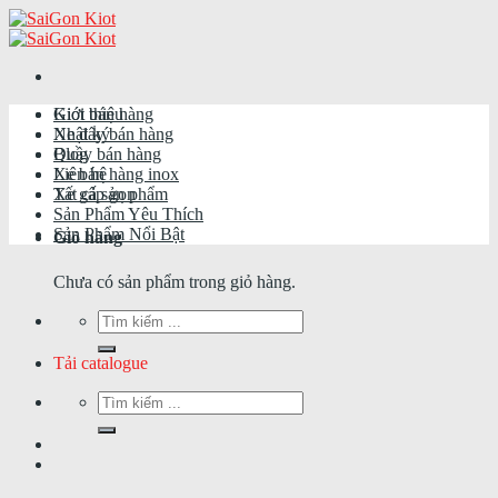
Skip
to
content
Giới thiệu
Kiot bán hàng
Nhật ký
Xe đẩy bán hàng
Blog
Quầy bán hàng
Liên hệ
Xe bán hàng inox
Tất cả sản phẩm
Xe gấp gọn
Sản Phẩm Yêu Thích
Sản Phẩm Nổi Bật
Giỏ hàng
Chưa có sản phẩm trong giỏ hàng.
Tìm
kiếm:
Tải catalogue
Tìm
kiếm: