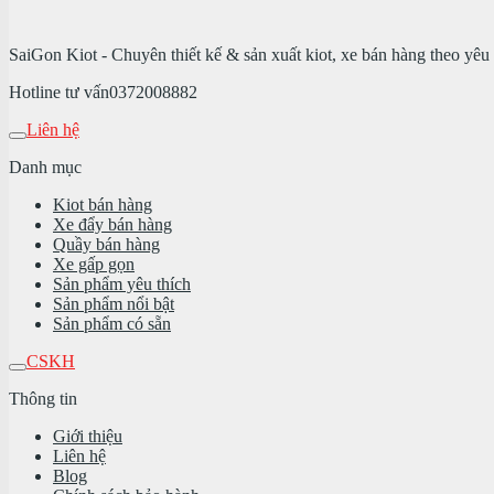
SaiGon Kiot - Chuyên thiết kế & sản xuất kiot, xe bán hàng theo yêu 
Hotline tư vấn
0372008882
Liên hệ
Danh mục
Kiot bán hàng
Xe đẩy bán hàng
Quầy bán hàng
Xe gấp gọn
Sản phẩm yêu thích
Sản phẩm nổi bật
Sản phẩm có sẵn
CSKH
Thông tin
Giới thiệu
Liên hệ
Blog