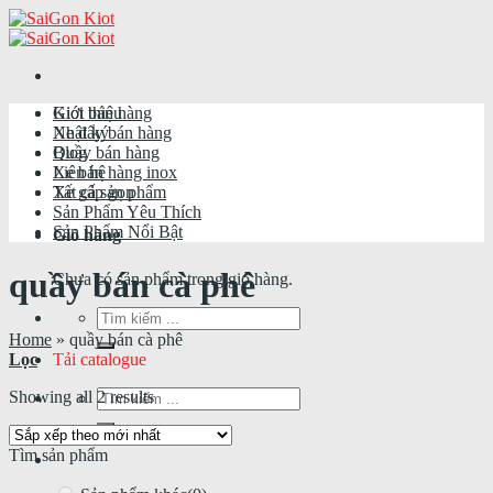
Skip
to
content
Giới thiệu
Kiot bán hàng
Nhật ký
Xe đẩy bán hàng
Blog
Quầy bán hàng
Liên hệ
Xe bán hàng inox
Tất cả sản phẩm
Xe gấp gọn
Sản Phẩm Yêu Thích
Sản Phẩm Nổi Bật
Giỏ hàng
quầy bán cà phê
Chưa có sản phẩm trong giỏ hàng.
Tìm
kiếm:
Home
»
quầy bán cà phê
Tải catalogue
Lọc
Tìm
Showing all 2 results
kiếm:
Tìm sản phẩm