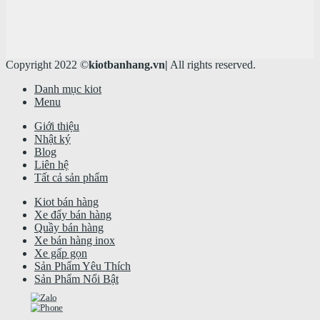
Copyright 2022 ©
kiotbanhang.vn|
All rights reserved.
Danh mục kiot
Menu
Giới thiệu
Nhật ký
Blog
Liên hệ
Tất cả sản phẩm
Kiot bán hàng
Xe đẩy bán hàng
Quầy bán hàng
Xe bán hàng inox
Xe gấp gọn
Sản Phẩm Yêu Thích
Sản Phẩm Nổi Bật