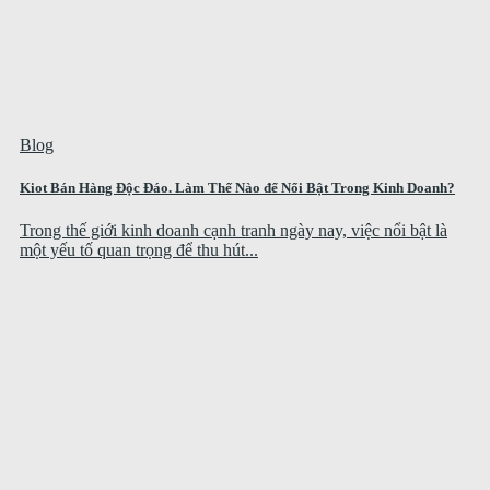
Blog
Kiot Bán Hàng Độc Đáo. Làm Thế Nào để Nổi Bật Trong Kinh Doanh?
Trong thế giới kinh doanh cạnh tranh ngày nay, việc nổi bật là
một yếu tố quan trọng để thu hút...