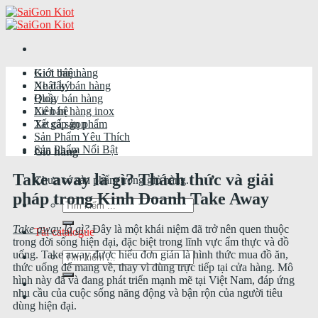
Skip
to
content
Giới thiệu
Kiot bán hàng
Nhật ký
Xe đẩy bán hàng
Blog
Quầy bán hàng
Liên hệ
Xe bán hàng inox
Tất cả sản phẩm
Xe gấp gọn
Sản Phẩm Yêu Thích
Sản Phẩm Nổi Bật
Giỏ hàng
Take away là gì? Thách thức và giải
Chưa có sản phẩm trong giỏ hàng.
pháp trong Kinh Doanh Take Away
Tìm
kiếm:
Take away là gì
?
Đây là một khái niệm đã trở nên quen thuộc
Tải catalogue
trong đời sống hiện đại, đặc biệt trong lĩnh vực ẩm thực và đồ
uống. Take away được hiểu đơn giản là hình thức mua đồ ăn,
Tìm
thức uống để mang về, thay vì dùng trực tiếp tại cửa hàng. Mô
kiếm:
hình này đã và đang phát triển mạnh mẽ tại Việt Nam, đáp ứng
nhu cầu của cuộc sống năng động và bận rộn của người tiêu
dùng hiện đại.