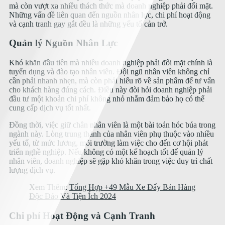
mà còn vượt xa nhiều thách thức mà doanh nghiệp phải đối mặt.
Những vấn đề liên quan đến nguồn nhân lực, chi phí hoạt động
và cạnh tranh gay gắt đều là những yếu tố cản trở.
Quản lý Nguồn Nhân Lực
Khó khăn đầu tiên mà nhiều doanh nghiệp phải đối mặt chính là
tuyển dụng và đào tạo nhân viên. Đội ngũ nhân viên không chỉ
cần phải nhanh nhẹn, mà còn phải hiểu rõ về sản phẩm để tư vấn
cho khách hàng đúng cách. Điều này đòi hỏi doanh nghiệp phải
đầu tư một khoản chi phí không nhỏ nhằm đảm bảo họ có thể
cung cấp dịch vụ tốt nhất.
Đồng thời, việc giữ chân nhân viên là một bài toán hóc búa trong
ngành này. Lòng trung thành của nhân viên phụ thuộc vào nhiều
yếu tố, từ mức lương, môi trường làm việc cho đến cơ hội phát
triển nghề nghiệp. Nếu không có một kế hoạch tốt để quản lý
nhân viên, doanh nghiệp sẽ gặp khó khăn trong việc duy trì chất
lượng dịch vụ.
Xem Thêm:
Tổng Hợp +49 Mẫu Xe Đẩy Bán Hàng
Độc Đáo Và Tiện Ích 2024
Chi phí Hoạt Động và Cạnh Tranh