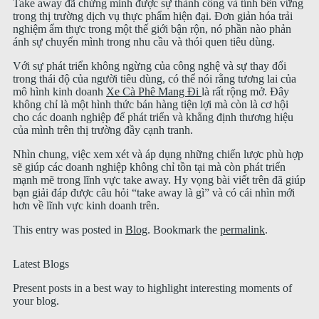
Take away đã chứng minh được sự thành công và tính bền vững
trong thị trường dịch vụ thực phẩm hiện đại. Đơn giản hóa trải
nghiệm ẩm thực trong một thế giới bận rộn, nó phần nào phản
ánh sự chuyển mình trong nhu cầu và thói quen tiêu dùng.
Với sự phát triển không ngừng của công nghệ và sự thay đổi
trong thái độ của người tiêu dùng, có thể nói rằng tương lai của
mô hình kinh doanh
Xe Cà Phê Mang Đi
là rất rộng mở. Đây
không chỉ là một hình thức bán hàng tiện lợi mà còn là cơ hội
cho các doanh nghiệp để phát triển và khẳng định thương hiệu
của mình trên thị trường đầy cạnh tranh.
Nhìn chung, việc xem xét và áp dụng những chiến lược phù hợp
sẽ giúp các doanh nghiệp không chỉ tồn tại mà còn phát triển
mạnh mẽ trong lĩnh vực take away. Hy vọng bài viết trên đã giúp
bạn giải đáp được câu hỏi “take away là gì” và có cái nhìn mới
hơn về lĩnh vực kinh doanh trên.
This entry was posted in
Blog
. Bookmark the
permalink
.
Latest Blogs
Present posts in a best way to highlight interesting moments of
your blog.